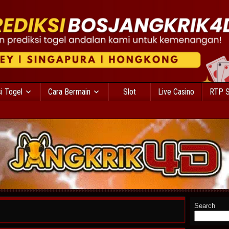
i Togel
Cara Bermain
Slot
Live Casino
RTP S
Search