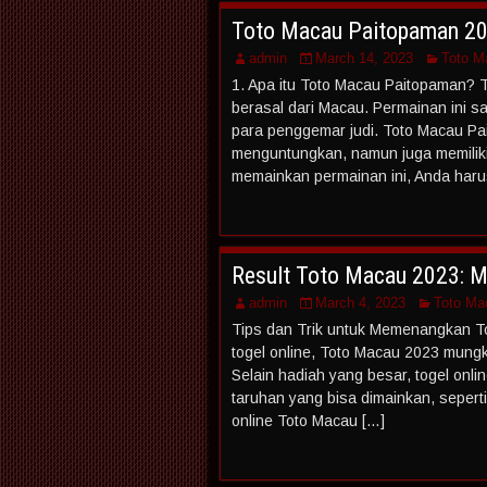
Toto Macau Paitopaman 202
admin
March 14, 2023
Toto M
1. Apa itu Toto Macau Paitopaman? T
berasal dari Macau. Permainan ini s
para penggemar judi. Toto Macau P
menguntungkan, namun juga memiliki 
memainkan permainan ini, Anda har
Result Toto Macau 2023: M
admin
March 4, 2023
Toto Ma
Tips dan Trik untuk Memenangkan T
togel online, Toto Macau 2023 mungki
Selain hadiah yang besar, togel onl
taruhan yang bisa dimainkan, seper
online Toto Macau […]