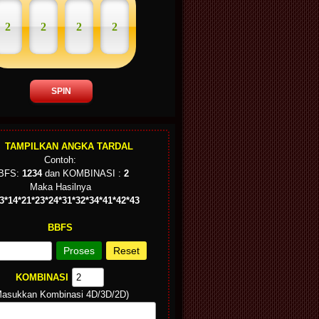
TAMPILKAN ANGKA TARDAL
Contoh:
BFS:
1234
dan KOMBINASI :
2
Maka Hasilnya
3*14*21*23*24*31*32*34*41*42*43
BBFS
KOMBINASI
Masukkan Kombinasi 4D/3D/2D)