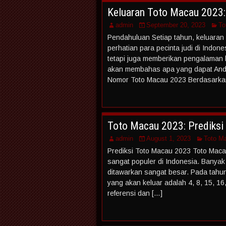
Keluaran Toto Macau 2023: 
admin
September 20, 2023
To
Pendahuluan Setiap tahun, keluaran 
perhatian para pecinta judi di Indo
tetapi juga memberikan pengalaman 
akan membahas apa yang dapat Anda
Nomor Toto Macau 2023 Berdasarkan 
Toto Macau 2023: Prediksi
admin
August 1, 2023
Toto M
Prediksi Toto Macau 2023 Toto Macau
sangat populer di Indonesia. Banya
ditawarkan sangat besar. Pada tahu
yang akan keluar adalah 4, 8, 15, 16
referensi dan […]