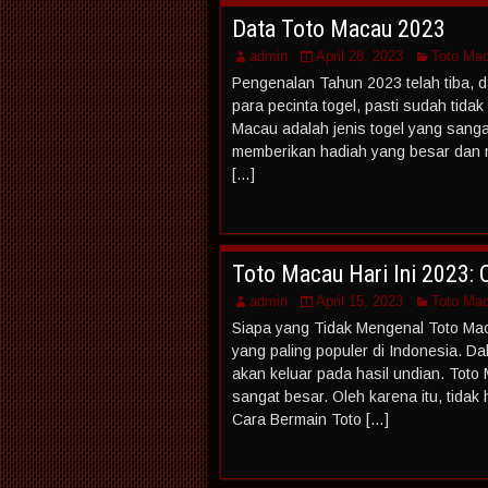
Data Toto Macau 2023
admin
April 28, 2023
Toto Ma
Pengenalan Tahun 2023 telah tiba, 
para pecinta togel, pasti sudah tidak
Macau adalah jenis togel yang sangat
memberikan hadiah yang besar dan 
[…]
Toto Macau Hari Ini 2023:
admin
April 15, 2023
Toto Ma
Siapa yang Tidak Mengenal Toto Mac
yang paling populer di Indonesia. 
akan keluar pada hasil undian. Toto
sangat besar. Oleh karena itu, tidak
Cara Bermain Toto […]