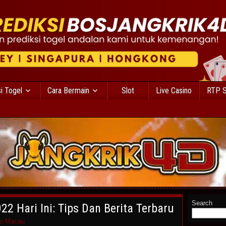
i Togel
Cara Bermain
Slot
Live Casino
RTP S
Search
2 Hari Ini: Tips Dan Berita Terbaru
to Macau