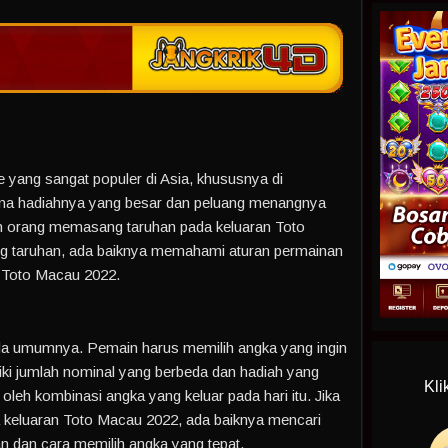
 yang sangat populer di Asia, khususnya di
ena hadiahnya yang besar dan peluang menangnya
buan orang memasang taruhan pada keluaran Toto
taruhan, ada baiknya memahami aturan permainan
n Toto Macau 2022.
da umumnya. Pemain harus memilih angka yang ingin
liki jumlah nominal yang berbeda dan hadiah yang
leh kombinasi angka yang keluar pada hari itu. Jika
 keluaran Toto Macau 2022, ada baiknya mencari
an dan cara memilih angka yang tepat.