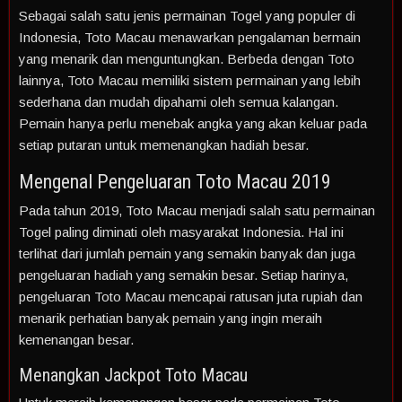
Sebagai salah satu jenis permainan Togel yang populer di
Indonesia, Toto Macau menawarkan pengalaman bermain
yang menarik dan menguntungkan. Berbeda dengan Toto
lainnya, Toto Macau memiliki sistem permainan yang lebih
sederhana dan mudah dipahami oleh semua kalangan.
Pemain hanya perlu menebak angka yang akan keluar pada
setiap putaran untuk memenangkan hadiah besar.
Mengenal Pengeluaran Toto Macau 2019
Pada tahun 2019, Toto Macau menjadi salah satu permainan
Togel paling diminati oleh masyarakat Indonesia. Hal ini
terlihat dari jumlah pemain yang semakin banyak dan juga
pengeluaran hadiah yang semakin besar. Setiap harinya,
pengeluaran Toto Macau mencapai ratusan juta rupiah dan
menarik perhatian banyak pemain yang ingin meraih
kemenangan besar.
Menangkan Jackpot Toto Macau