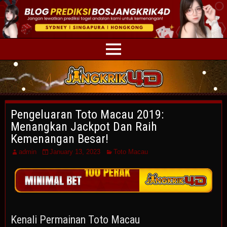
Pengeluaran Toto Macau 2019:
Menangkan Jackpot Dan Raih
Kemenangan Besar!
admin
January 13, 2023
Toto Macau
Kenali Permainan Toto Macau