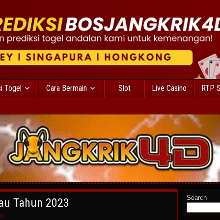
i Togel
Cara Bermain
Slot
Live Casino
RTP S
Search
cau Tahun 2023
au