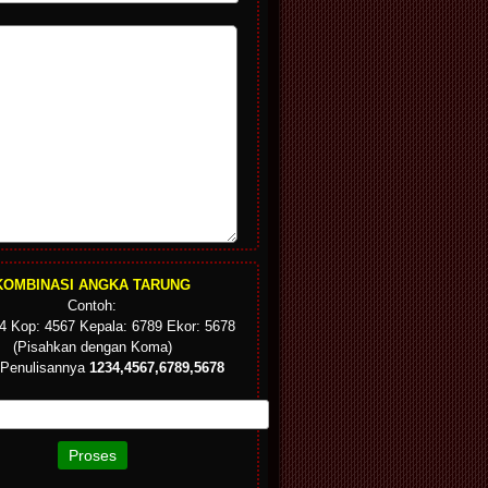
KOMBINASI ANGKA TARUNG
Contoh:
4 Kop: 4567 Kepala: 6789 Ekor: 5678
(Pisahkan dengan Koma)
Penulisannya
1234,4567,6789,5678