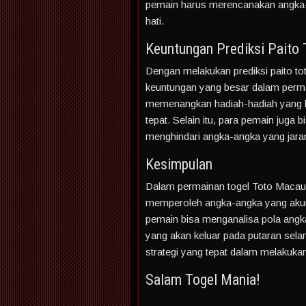
pemain harus merencanakan angka-
hati.
Keuntungan Prediksi Paito
Dengan melakukan prediksi paito t
keuntungan yang besar dalam perma
memenangkan hadiah-hadiah yang 
tepat. Selain itu, para pemain juga
menghindari angka-angka yang jarang
Kesimpulan
Dalam permainan togel Toto Macau, 
memperoleh angka-angka yang akura
pemain bisa menganalisa pola angk
yang akan keluar pada putaran selan
strategi yang tepat dalam melakukan
Salam Togel Mania!