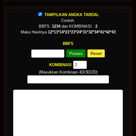
TAMPILKAN ANGKA TARDAL
Contoh:
BBFS:
1234
dan KOMBINASI :
2
Maka Hasilnya
12*13*14*21*23*24*31*32*34*41*42*43
BBFS
KOMBINASI
(Masukkan Kombinasi 4D/3D/2D)