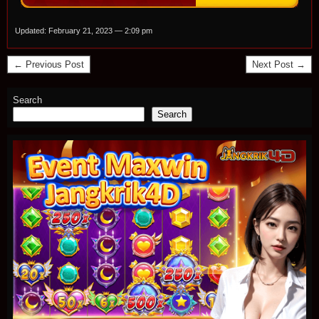
Updated: February 21, 2023 — 2:09 pm
← Previous Post
Next Post →
Search
Search