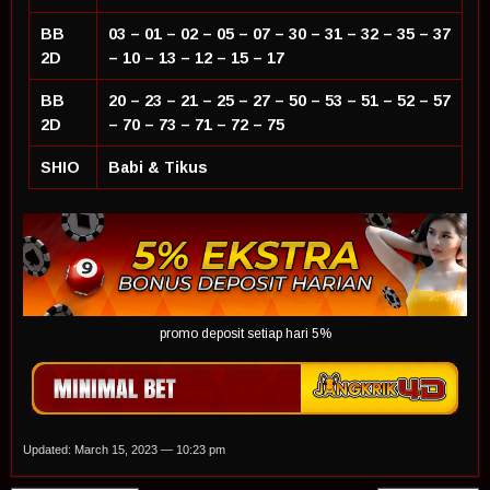
BB
03 – 01 – 02 – 05 – 07 – 30 – 31 – 32 – 35 – 37
2D
– 10 – 13 – 12 – 15 – 17
BB
20 – 23 – 21 – 25 – 27 – 50 – 53 – 51 – 52 – 57
2D
– 70 – 73 – 71 – 72 – 75
SHIO
Babi & Tikus
promo deposit setiap hari 5%
Updated: March 15, 2023 — 10:23 pm