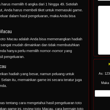
arus memilih 6 angka dari 1 hingga 49. Setelah
t, Anda harus membeli tiket untuk memasuki game.
eluar dalam hasil pengeluaran, maka Anda bisa
 Macau
toto Macau adalah Anda bisa memenangkan hadiah
uga sangat mudah dimainkan dan tidak membutuhkan
. Anda hanya perlu memilih nomor-nomor yang
il pengeluaran.
cau
As: 123
ikan hadiah yang besar, namun peluang untuk
Selain itu, memainkan game ini secara teratur juga
Maka 
nda.
has tentang cara mengetahui hasil pengeluaran toto
gkan game ini, review toto Macau, cara bermain toto