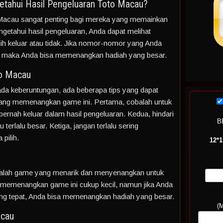
tahui Hasil Pengeluaran Toto Macau?
 Macau sangat penting bagi mereka yang memainkan
ngetahui hasil pengeluaran, Anda dapat melihat
h keluar atau tidak. Jika nomor-nomor yang Anda
an, maka Anda bisa memenangkan hadiah yang besar.
o Macau
da keberuntungan, ada beberapa tips yang dapat
ng memenangkan game ini. Pertama, cobalah untuk
rnah keluar dalam hasil pengeluaran. Kedua, hindari
B
 terlalu besar. Ketiga, jangan terlalu sering
pilih.
12*1
dalah game yang menarik dan menyenangkan untuk
 memenangkan game ini cukup kecil, namun jika Anda
g tepat, Anda bisa memenangkan hadiah yang besar.
(
acau