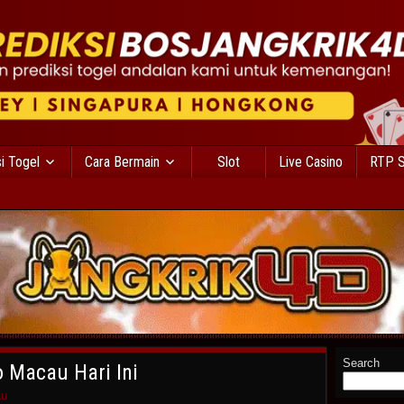
i Togel
Cara Bermain
Slot
Live Casino
RTP S
Search
 Macau Hari Ini
au