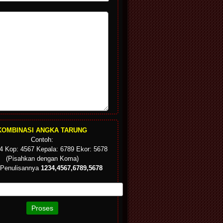
KOMBINASI ANGKA TARUNG
Contoh:
4 Kop: 4567 Kepala: 6789 Ekor: 5678
(Pisahkan dengan Koma)
Penulisannya
1234,4567,6789,5678