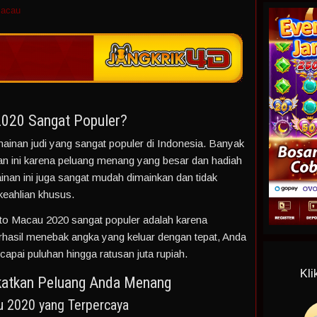
Macau
2020 Sangat Populer?
inan judi yang sangat populer di Indonesia. Banyak
an ini karena peluang menang yang besar dan hadiah
inan ini juga sangat mudah dimainkan dan tidak
keahlian khusus.
oto Macau 2020 sangat populer adalah karena
rhasil menebak angka yang keluar dengan tepat, Anda
pai puluhan hingga ratusan juta rupiah.
gkatkan Peluang Anda Menang
au 2020 yang Terpercaya