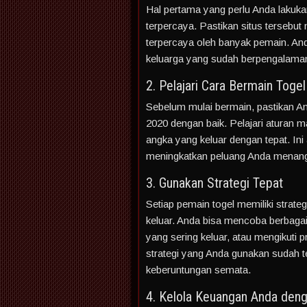
Hal pertama yang perlu Anda lakuka
terpercaya. Pastikan situs tersebut
terpercaya oleh banyak pemain. And
keluarga yang sudah berpengalaman 
2. Pelajari Cara Bermain Tog
Sebelum mulai bermain, pastikan 
2020 dengan baik. Pelajari aturan m
angka yang keluar dengan tepat. I
meningkatkan peluang Anda menan
3. Gunakan Strategi Tepat
Setiap pemain togel memiliki stra
keluar. Anda bisa mencoba berbagai
yang sering keluar, atau mengikuti p
strategi yang Anda gunakan sudah te
keberuntungan semata.
4. Kelola Keuangan Anda deng