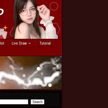
lot
Live Draw
Tutorial
Search