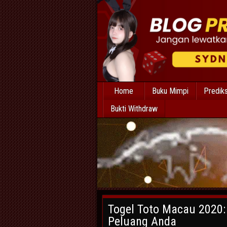
Home
Buku Mimpi
Prediks
Bukti Withdraw
Togel Toto Macau 2020:
Peluang Anda