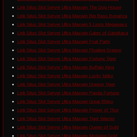
Link Situs Slot Server Ultra Maxwin The Dog House
Link Situs Slot Server Ultra Maxwin Big Bass Bonanza
Link Situs Slot Server Ultra Maxwin 5 Lions Megaways
Link Situs Slot Server Ultra Maxwin Gates of Gatotkaca
Link Situs Slot Server Ultra Maxwin Fruit Party
Link Situs Slot Server Ultra Maxwin Floating Dragon
Link Situs Slot Server Ultra Maxwin Fortune Tiger
Link Situs Slot Server Ultra Maxwin Buffalo King
Link Situs Slot Server Ultra Maxwin Lucky Neko
Link Situs Slot Server Ultra Maxwin Dragon Tiger
Link Situs Slot Server Ultra Maxwin Panda Fortune
Link Situs Slot Server Ultra Maxwin Great Rhino
Link Situs Slot Server Ultra Maxwin Power of Thor
Link Situs Slot Server Ultra Maxwin Tiger Warrior
Link Situs Slot Server Ultra Maxwin Queen of Gold
Link Situs Slot Server Ultra Maxwin Mustang Gold