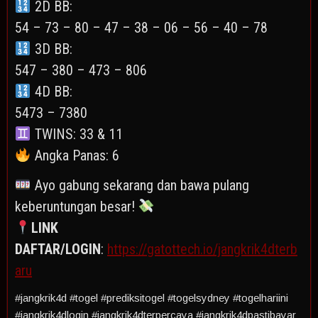
2D BB:
54 – 73 – 80 – 47 – 38 – 06 – 56 – 40 – 78
3D BB:
547 – 380 – 473 – 806
4D BB:
5473 – 7380
TWINS: 33 & 11
Angka Panas: 6
Ayo gabung sekarang dan bawa pulang
keberuntungan besar!
LINK
DAFTAR/LOGIN
:
https://gatottech.io/jangkrik4dterb
aru
#jangkrik4d #togel #prediksitogel #togelsydney #togelhariini
#jangkrik4dlogin #jangkrik4dterpercaya #jangkrik4dpastibayar